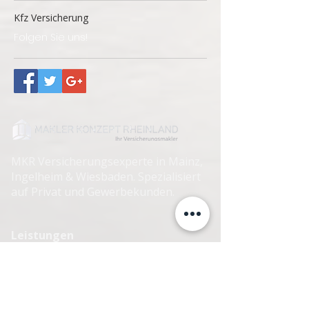
Kfz Versicherung
Folgen Sie uns!
MKR Versicherungsexperte in Mainz,
Ingelheim & Wiesbaden. Spezialisiert
auf Privat und Gewerbekunden.
Leistungen
Wohngebäude
Hausrat
Rechtsschutz