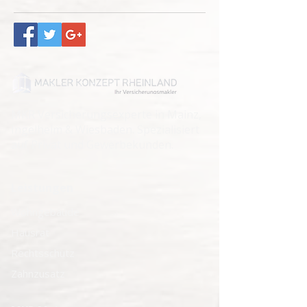
MKR Versicherungsexperte in Mainz,
Ingelheim & Wiesbaden. Spezialisiert
auf Privat und Gewerbekunden.
Leistungen
Wohngebäude
Hausrat
Rechtsschutz
Zahnzusatz