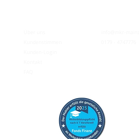
MKR Mainz
Kontakt
Über uns
info@mkr-mainz
Kundenstimmen
0179 - 4747776
Kunden-Login
Kontakt
FAQ