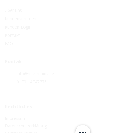
Über uns
Kundenstimmen
Kunden-Login
Kontakt
FAQ
Kontakt
info@mkr-mainz.de
0179 - 4747776
Rechtliches
Impressum
Datenschutzerklärung