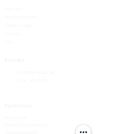
Über uns
Kundenstimmen
Kunden-Login
Kontakt
FAQ
Kontakt
info@mkr-mainz.de
0179 - 4747776
Rechtliches
Impressum
Datenschutzerklärung
Registernummer