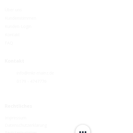
Über uns
Kundenstimmen
Kunden-Login
Kontakt
FAQ
Kontakt
info@mkr-mainz.de
0179 - 4747776
Rechtliches
Impressum
Datenschutzerklärung
Registernummer