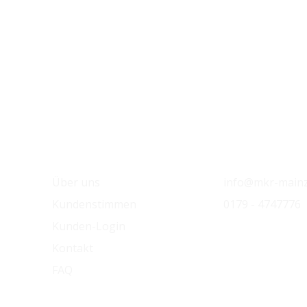
MKR Mainz
Kontakt
Über uns
info@mkr-mainz
Kundenstimmen
0179 - 4747776
Kunden-Login
Kontakt
FAQ