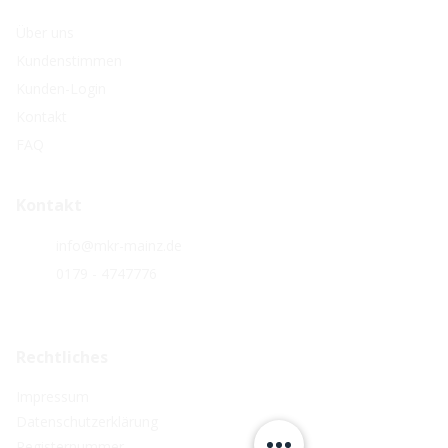
Über uns
Kundenstimmen
Kunden-Login
Kontakt
FAQ
Kontakt
info@mkr-mainz.de
0179 - 4747776
Rechtliches
Impressum
Datenschutzerklärung
Registernummer