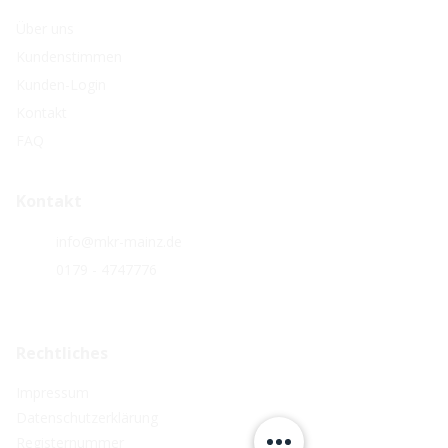
Über uns
Kundenstimmen
Kunden-Login
Kontakt
FAQ
Kontakt
info@mkr-mainz.de
0179 - 4747776
Rechtliches
Impressum
Datenschutzerklärung
Registernummer