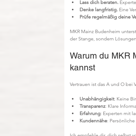
Lass dich beraten.
 Experte
Denke langfristig.
 Eine Ve
Prüfe regelmäßig deine Ve
MKR Mainz Budenheim unterstü
der Stange, sondern Lösungen
Warum du MKR M
kannst
Vertrauen ist das A und O bei
Unabhängigkeit
: Keine B
Transparenz
: Klare Infor
Erfahrung
: Experten mit la
Kundennähe
: Persönlich
Ich empfehle dir, dich selbst 